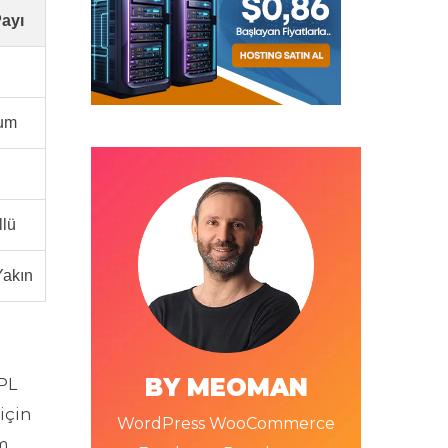
ayı
um
llü
Yakın
BY MEOMAN
3PL
için
WordPress WooCommerce
m