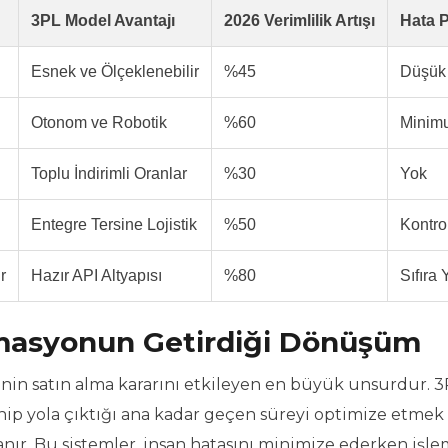
3PL Model Avantajı
2026 Verimlilik Artışı
Hata P
Esnek ve Ölçeklenebilir
%45
Düşük
Otonom ve Robotik
%60
Minim
Toplu İndirimli Oranlar
%30
Yok
Entegre Tersine Lojistik
%50
Kontro
r
Hazır API Altyapısı
%80
Sıfıra 
masyonun Getirdiği Dönüşüm
inin satın alma kararını etkileyen en büyük unsurdur. 
lenip yola çıktığı ana kadar geçen süreyi optimize etmek 
anır. Bu sistemler, insan hatasını minimize ederken işle