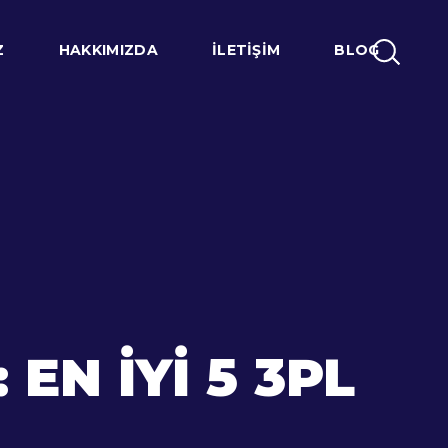
Z
HAKKIMIZDA
İLETIŞIM
BLOG
N İYI 5 3PL