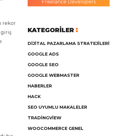
Freelance Developers
ı rekor
KATEGORILER
giriş
e
DIJITAL PAZARLAMA STRATEJILERI
GOOGLE ADS
GOOGLE SEO
GOOGLE WEBMASTER
HABERLER
HACK
SEO UYUMLU MAKALELER
TRADINGVIEW
WOOCOMMERCE GENEL