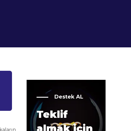
Destek AL
Teklif
almak için
kaların