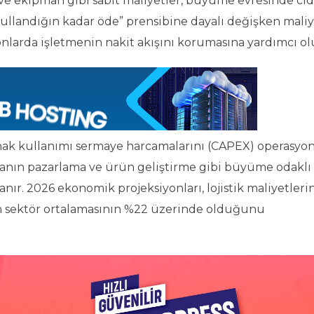
ta ve ekipman gibi sabit maliyetler, büyüme evresinde cid
kullandığın kadar öde” prensibine dayalı değişken maliy
larda işletmenin nakit akışını korumasına yardımcı ol
aynak kullanımı sermaye harcamalarını (CAPEX) operasyo
irmanın pazarlama ve ürün geliştirme gibi büyüme odaklı
nır. 2026 ekonomik projeksiyonları, lojistik maliyetleri
nın sektör ortalamasının %22 üzerinde olduğunu