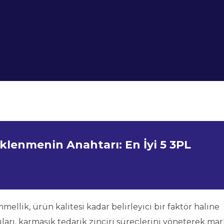
klenmenin Anahtarı: En İyi 5 3PL
ellik, ürün kalitesi kadar belirleyici bir faktör haline
cıları, karmaşık tedarik zinciri süreçlerini yöneterek mar