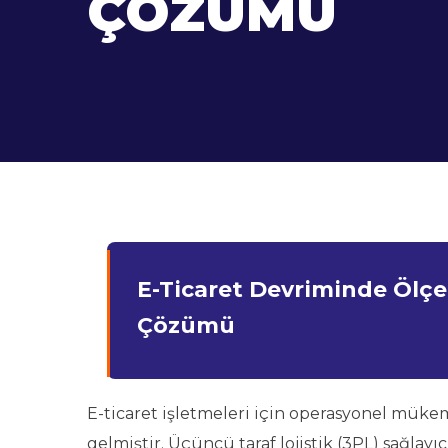
ÇÖZÜMÜ
E-Ticaret Devriminde Ölçe
Çözümü
E-ticaret işletmeleri için operasyonel mükemm
gelmiştir. Üçüncü taraf lojistik (3PL) sağlayı