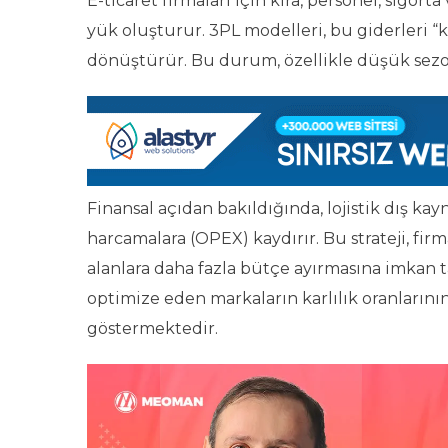
E-ticaret firmaları için kira, personel, sigor
yük oluşturur. 3PL modelleri, bu giderleri “
dönüştürür. Bu durum, özellikle düşük sezon
Finansal açıdan bakıldığında, lojistik dış k
harcamalara (OPEX) kaydırır. Bu strateji, f
alanlara daha fazla bütçe ayırmasına imkan ta
optimize eden markaların karlılık oranları
göstermektedir.