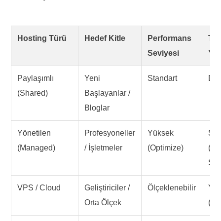
Hosting Türü
Hedef Kitle
Performans
Tek
Seviyesi
Yö
Paylaşımlı
Yeni
Standart
Dü
(Shared)
Başlayanlar /
Bloglar
Yönetilen
Profesyoneller
Yüksek
Sıfı
(Managed)
/ İşletmeler
(Optimize)
(Se
Sağ
VPS / Cloud
Geliştiriciler /
Ölçeklenebilir
Yü
Orta Ölçek
(Ku