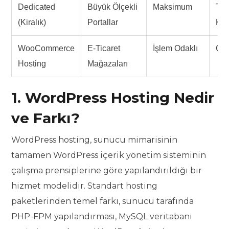
Dedicated
Büyük Ölçekli
Maksimum
Ta
(Kiralık)
Portallar
Kon
WooCommerce
E-Ticaret
İşlem Odaklı
Ort
Hosting
Mağazaları
1. WordPress Hosting Nedir
ve Farkı?
WordPress hosting, sunucu mimarisinin
tamamen WordPress içerik yönetim sisteminin
çalışma prensiplerine göre yapılandırıldığı bir
hizmet modelidir. Standart hosting
paketlerinden temel farkı, sunucu tarafında
PHP-FPM yapılandırması, MySQL veritabanı