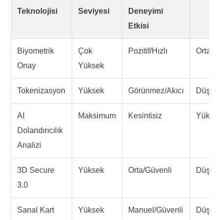
Teknolojisi
Seviyesi
Deneyimi
Etkisi
Biyometrik
Çok
Pozitif/Hızlı
Orta
Onay
Yüksek
Tokenizasyon
Yüksek
Görünmez/Akıcı
Düşük
AI
Maksimum
Kesintisiz
Yükse
Dolandırıcılık
Analizi
3D Secure
Yüksek
Orta/Güvenli
Düşük
3.0
Sanal Kart
Yüksek
Manuel/Güvenli
Düşük