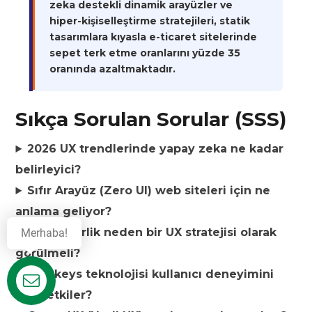
zeka destekli dinamik arayüzler ve
hiper-kişiselleştirme stratejileri, statik
tasarımlara kıyasla e-ticaret sitelerinde
sepet terk etme oranlarını yüzde 35
oranında azaltmaktadır.
Sıkça Sorulan Sorular (SSS)
2026 UX trendlerinde yapay zeka ne kadar
belirleyici?
Sıfır Arayüz (Zero UI) web siteleri için ne
anlama geliyor?
Erişilebilirlik neden bir UX stratejisi olarak
Merhaba!
görülmeli?
Passkeys teknolojisi kullanıcı deneyimini
Destek
nasıl etkiler?