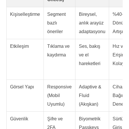
Kişiselleştirme
Segment
Bireysel,
%40+
bazlı
anlık arayüz
Dönüş
öneriler
adaptasyonu
Artışı
Etkileşim
Tıklama ve
Ses, bakış
Hız ve
kaydırma
ve el
Erişim
hareketleri
Kolaylığ
Görsel Yapı
Responsive
Adaptive &
Cihaz
(Mobil
Fluid
Bağıms
Uyumlu)
(Akışkan)
Deneyi
Güvenlik
Şifre ve
Biyometrik
Sürtün
2FA
Passkeys
Giriş