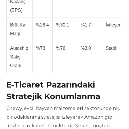
Kazanç
(EPS)
Brüt Kar
%28.4
%30.1
%1.7
İyileşen
Marjı
Autoship
%73
%76
%3.0
Stabil
Satış
Oranı
E-Ticaret Pazarındaki
Stratejik Konumlanma
Chewy, evcil hayvan malzemeleri sektöründe niş
bir odaklanma stratejisi izleyerek Amazon gibi
devlerle rekabet etmektedir. Şirket, müşteri