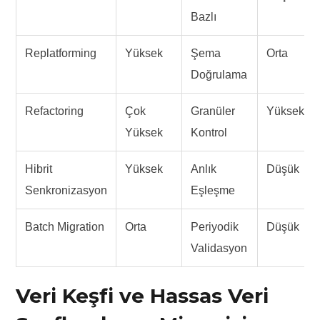
Bazlı
Replatforming
Yüksek
Şema
Orta
Doğrulama
Refactoring
Çok
Granüler
Yüksek
Yüksek
Kontrol
Hibrit
Yüksek
Anlık
Düşük
Senkronizasyon
Eşleşme
Batch Migration
Orta
Periyodik
Düşük
Validasyon
Veri Keşfi ve Hassas Veri