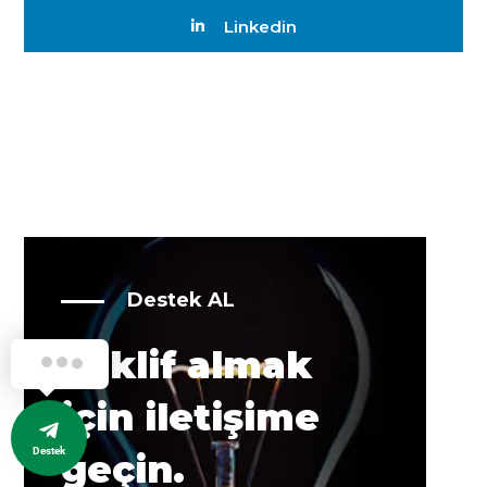
Linkedin
Destek AL
Teklif almak
için iletişime
Destek
geçin.