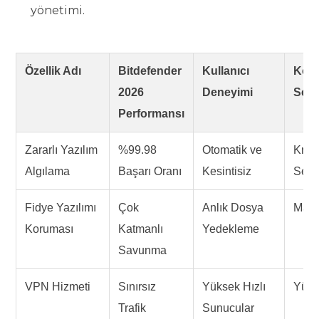
yönetimi.
Özellik Adı
Bitdefender
Kullanıcı
Kor
2026
Deneyimi
Sevi
Performansı
Zararlı Yazılım
%99.98
Otomatik ve
Kriti
Algılama
Başarı Oranı
Kesintisiz
Sevi
Fidye Yazılımı
Çok
Anlık Dosya
Mak
Koruması
Katmanlı
Yedekleme
Savunma
VPN Hizmeti
Sınırsız
Yüksek Hızlı
Yüks
Trafik
Sunucular