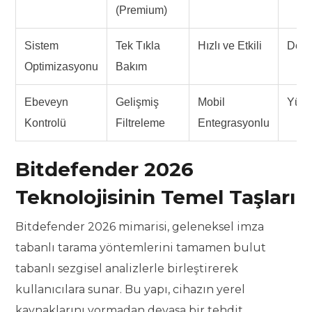
(Premium)
Sistem
Tek Tıkla
Hızlı ve Etkili
Dest
Optimizasyonu
Bakım
Ebeveyn
Gelişmiş
Mobil
Yüks
Kontrolü
Filtreleme
Entegrasyonlu
Bitdefender 2026
Teknolojisinin Temel Taşları
Bitdefender 2026 mimarisi, geleneksel imza
tabanlı tarama yöntemlerini tamamen bulut
tabanlı sezgisel analizlerle birleştirerek
kullanıcılara sunar. Bu yapı, cihazın yerel
kaynaklarını yormadan devasa bir tehdit