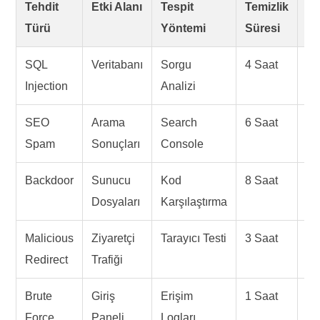
Tehdit
Etki Alanı
Tespit
Temizlik
Ri
Türü
Yöntemi
Süresi
Se
SQL
Veritabanı
Sorgu
4 Saat
Kri
Injection
Analizi
SEO
Arama
Search
6 Saat
Yü
Spam
Sonuçları
Console
Backdoor
Sunucu
Kod
8 Saat
Kri
Dosyaları
Karşılaştırma
Malicious
Ziyaretçi
Tarayıcı Testi
3 Saat
Yü
Redirect
Trafiği
Brute
Giriş
Erişim
1 Saat
Or
Force
Paneli
Logları