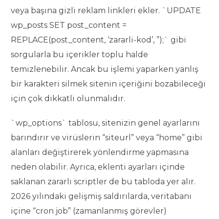
veya başına gizli reklam linkleri ekler. `UPDATE
wp_posts SET post_content =
REPLACE(post_content, ‘zararli-kod’, ”);` gibi
sorgularla bu içerikler toplu halde
temizlenebilir. Ancak bu işlemi yaparken yanlış
bir karakteri silmek sitenin içeriğini bozabileceği
için çok dikkatli olunmalıdır.
`wp_options` tablosu, sitenizin genel ayarlarını
barındırır ve virüslerin “siteurl” veya “home” gibi
alanları değiştirerek yönlendirme yapmasına
neden olabilir. Ayrıca, eklenti ayarları içinde
saklanan zararlı scriptler de bu tabloda yer alır.
2026 yılındaki gelişmiş saldırılarda, veritabanı
içine “cron job” (zamanlanmış görevler)