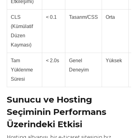
Etkileşimi)
CLS
< 0.1
Tasarım/CSS
Orta
Bo
(Kümülatif
Be
Düzen
Kayması)
Tam
< 2.0s
Genel
Yüksek
W
Yüklenme
Deneyim
Ro
Süresi
Li
Sunucu ve Hosting
Seçiminin Performans
Üzerindeki Etkisi
Hosting altyapısı, bir e-ticaret sitesinin hız