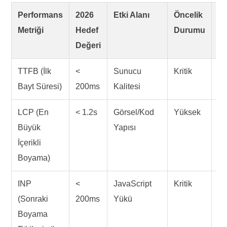
Performans
2026
Etki Alanı
Öncelik
Ön
Metriği
Hedef
Durumu
A
Değeri
TTFB (İlk
<
Sunucu
Kritik
Cl
Bayt Süresi)
200ms
Kalitesi
/ 
LCP (En
< 1.2s
Görsel/Kod
Yüksek
AV
Büyük
Yapısı
C
İçerikli
Boyama)
INP
<
JavaScript
Kritik
As
(Sonraki
200ms
Yükü
Cl
Boyama