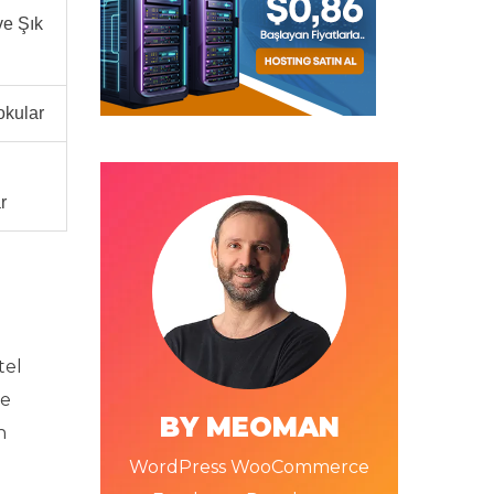
e Şık
okular
r
tel
de
BY MEOMAN
n
WordPress WooCommerce