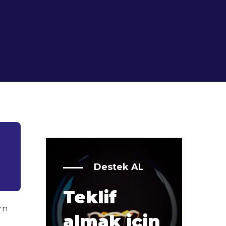
Destek AL
Teklif
rn
almak için