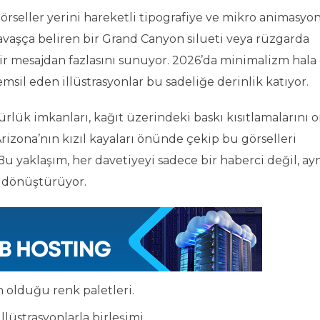
örseller yerini hareketli tipografiye ve mikro animasyon
yavaşça beliren bir Grand Canyon silueti veya rüzgarda
 bir mesajdan fazlasını sunuyor. 2026’da minimalizm hal
emsil eden illüstrasyonlar bu sadeliğe derinlik katıyor.
lük imkanları, kağıt üzerindeki baskı kısıtlamalarını 
ı Arizona’nın kızıl kayaları önünde çekip bu görselleri
Bu yaklaşım, her davetiyeyi sadece bir haberci değil, ay
ne dönüştürüyor.
n olduğu renk paletleri.
lüstrasyonlarla birleşimi.