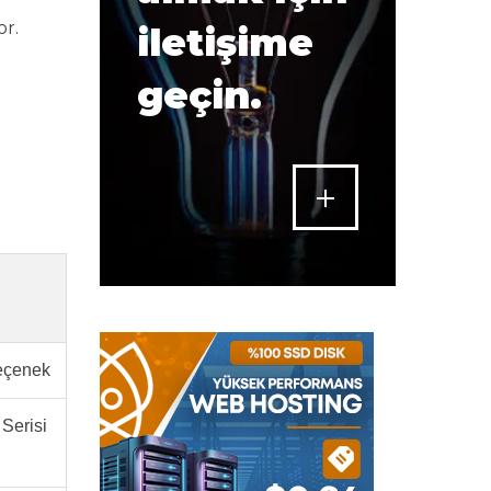
or.
iletişime
geçin.
eçenek
 Serisi