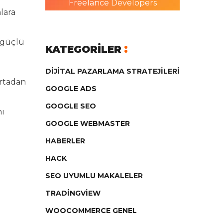
Freelance Developers
lara
a güçlü
KATEGORILER
DIJITAL PAZARLAMA STRATEJILERI
ortadan
GOOGLE ADS
GOOGLE SEO
nı
GOOGLE WEBMASTER
HABERLER
HACK
SEO UYUMLU MAKALELER
TRADINGVIEW
WOOCOMMERCE GENEL