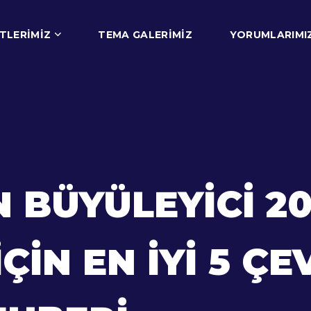
TLERIMIZ
TEMA GALERIMIZ
YORUMLARIMI
 BÜYÜLEYICI 2
ÇIN EN İYI 5 ÇE