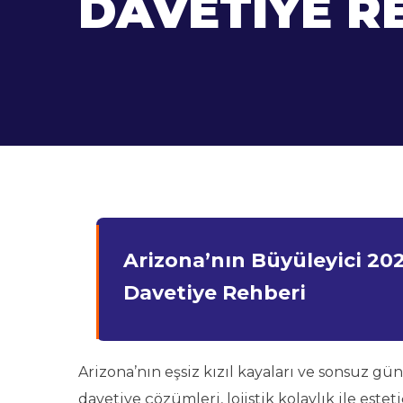
DAVETIYE R
Arizona’nın Büyüleyici 202
Davetiye Rehberi
Arizona’nın eşsiz kızıl kayaları ve sonsuz gü
davetiye çözümleri, lojistik kolaylık ile estet