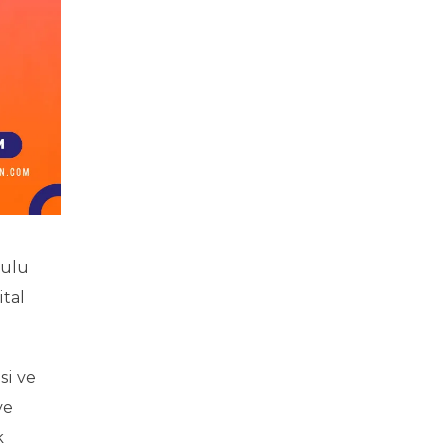
sulu
ital
si ve
ve
k