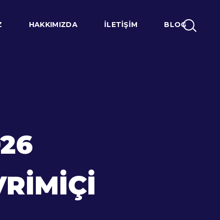
Z
HAKKIMIZDA
İLETIŞIM
BLOG
026
VRIMIÇI