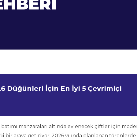
EHBERI
6 Düğünleri İçin En İyi 5 Çevrimiçi
n batımı manzaraları altında evlenecek çiftler için mode
iği bir araya getiriyor. 2026 yılında planlanan törenlerde,