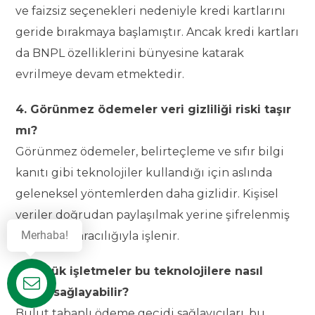
ve faizsiz seçenekleri nedeniyle kredi kartlarını
geride bırakmaya başlamıştır. Ancak kredi kartları
da BNPL özelliklerini bünyesine katarak
evrilmeye devam etmektedir.
4. Görünmez ödemeler veri gizliliği riski taşır
mı?
Görünmez ödemeler, belirteçleme ve sıfır bilgi
kanıtı gibi teknolojiler kullandığı için aslında
geleneksel yöntemlerden daha gizlidir. Kişisel
veriler doğrudan paylaşılmak yerine şifrelenmiş
Merhaba!
anahtarlar aracılığıyla işlenir.
5. Küçük işletmeler bu teknolojilere nasıl
uyum sağlayabilir?
Destek
Bulut tabanlı ödeme geçidi sağlayıcıları, bu