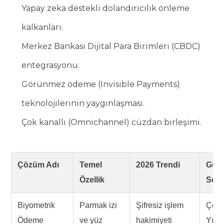
Yapay zeka destekli dolandırıcılık önleme
kalkanları.
Merkez Bankası Dijital Para Birimleri (CBDC)
entegrasyonu.
Görünmez ödeme (Invisible Payments)
teknolojilerinin yaygınlaşması.
Çok kanallı (Omnichannel) cüzdan birleşimi.
Çözüm Adı
Temel
2026 Trendi
Güve
Özellik
Sevi
Biyometrik
Parmak izi
Şifresiz işlem
Çok
Ödeme
ve yüz
hakimiyeti
Yüks