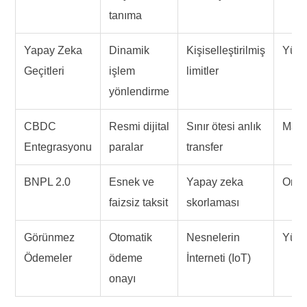
tanıma
Yapay Zeka
Dinamik
Kişiselleştirilmiş
Yüks
Geçitleri
işlem
limitler
yönlendirme
CBDC
Resmi dijital
Sınır ötesi anlık
Mak
Entegrasyonu
paralar
transfer
BNPL 2.0
Esnek ve
Yapay zeka
Orta
faizsiz taksit
skorlaması
Görünmez
Otomatik
Nesnelerin
Yüks
Ödemeler
ödeme
İnterneti (IoT)
onayı