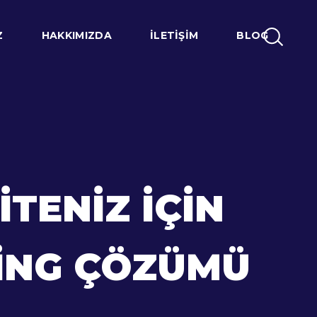
Z
HAKKIMIZDA
İLETIŞIM
BLOG
ITENIZ İÇIN
TING ÇÖZÜMÜ