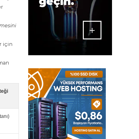
geçin.
er
lmesini
r için
aman
teği
tanı)