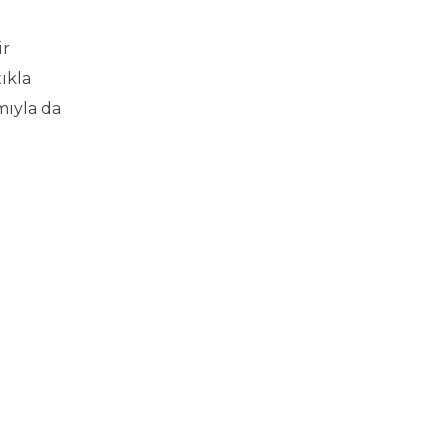
ir
ıkla
mıyla da