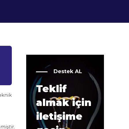
Destek AL
Teklif
eknik
almak için
iletişime
miştir.