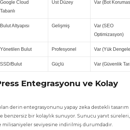
Google Cloud
Üst Düzey
Var (Bot Korumas
Tabanlı
Bulut Altyapısı
Gelişmiş
Var (SEO
Optimizasyon)
Yönetilen Bulut
Profesyonel
Var (Yük Dengel
SSD/Bulut
Güçlü
Var (Güvenlik Ta
ress Entegrasyonu ve Kolay
olan derin entegrasyonunu yapay zeka destekli tasarım
rine benzersiz bir kolaylık sunuyor. Sunucu yanıt süreleri,
e milisaniyeler seviyesine indirilmiş durumdadır.