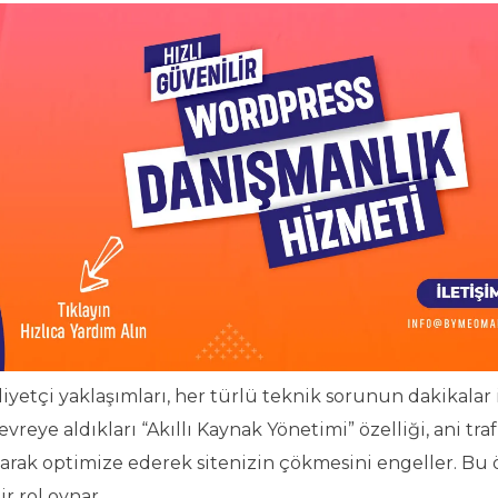
tçi yaklaşımları, her türlü teknik sorunun dakikalar 
eye aldıkları “Akıllı Kaynak Yönetimi” özelliği, ani traf
arak optimize ederek sitenizin çökmesini engeller. Bu ö
r rol oynar.