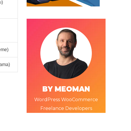
ı)
eme)
rama)
BY MEOMAN
WordPress WooCommerce
Freelance Developers