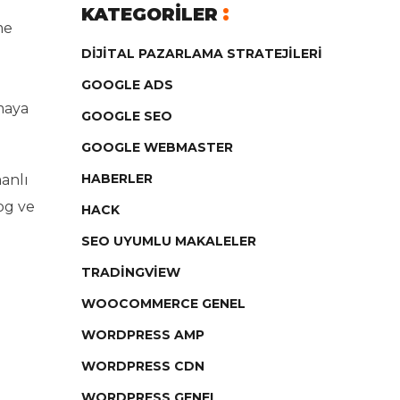
KATEGORILER
me
DIJITAL PAZARLAMA STRATEJILERI
GOOGLE ADS
maya
GOOGLE SEO
GOOGLE WEBMASTER
HABERLER
manlı
og ve
HACK
SEO UYUMLU MAKALELER
TRADINGVIEW
WOOCOMMERCE GENEL
WORDPRESS AMP
WORDPRESS CDN
WORDPRESS GENEL