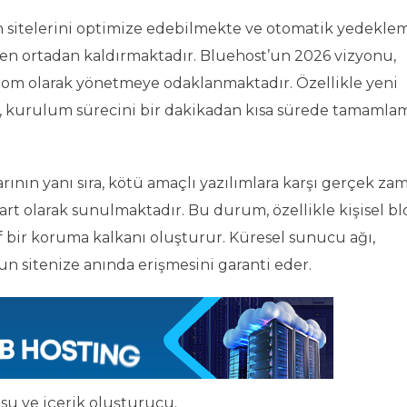
an sitelerini optimize edebilmekte ve otomatik yedekle
amen ortadan kaldırmaktadır. Bluehost’un 2026 vizyonu,
nom olarak yönetmeye odaklanmaktadır. Özellikle yeni
er, kurulum sürecini bir dakikadan kısa sürede tamamla
arının yanı sıra, kötü amaçlı yazılımlara karşı gerçek za
rt olarak sunulmaktadır. Bu durum, özellikle kişisel bl
ktif bir koruma kalkanı oluşturur. Küresel sunucu ağı,
un sitenize anında erişmesini garanti eder.
su ve içerik oluşturucu.