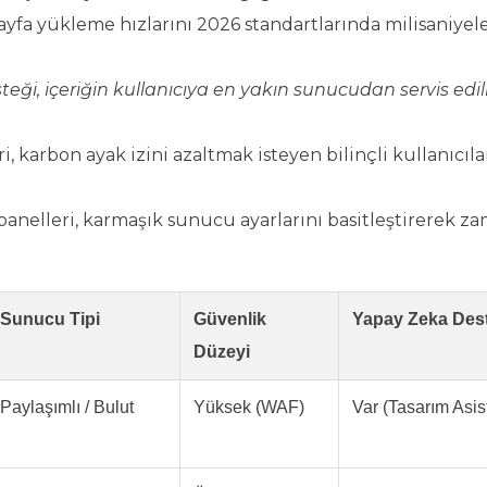
ayfa yükleme hızlarını 2026 standartlarında milisaniyel
eği, içeriğin kullanıcıya en yakın sunucudan servis edi
, karbon ayak izini azaltmak isteyen bilinçli kullanıcıla
panelleri, karmaşık sunucu ayarlarını basitleştirerek z
Sunucu Tipi
Güvenlik
Yapay Zeka Des
Düzeyi
Paylaşımlı / Bulut
Yüksek (WAF)
Var (Tasarım Asis