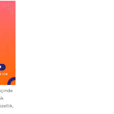
içinde
ik
zellik,