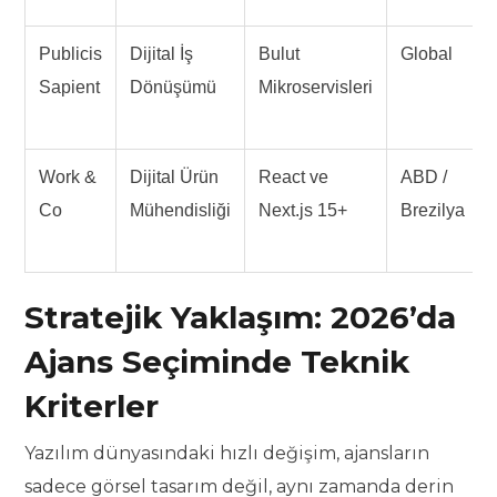
Publicis
Dijital İş
Bulut
Global
Sapient
Dönüşümü
Mikroservisleri
Work &
Dijital Ürün
React ve
ABD /
Co
Mühendisliği
Next.js 15+
Brezilya
Stratejik Yaklaşım: 2026’da
Ajans Seçiminde Teknik
Kriterler
Yazılım dünyasındaki hızlı değişim, ajansların
sadece görsel tasarım değil, aynı zamanda derin