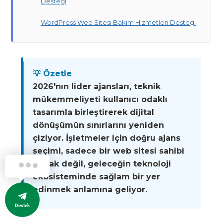
Destegi
WordPress Web Sitesi Bakim Hizmetleri Destegi
💡 Özetle
2026'nın lider ajansları, teknik
mükemmeliyeti kullanıcı odaklı
tasarımla birleştirerek dijital
dönüşümün sınırlarını yeniden
çiziyor. İşletmeler için doğru ajans
seçimi, sadece bir web sitesi sahibi
olmak değil, geleceğin teknoloji
ekosisteminde sağlam bir yer
edinmek anlamına geliyor.
Destek