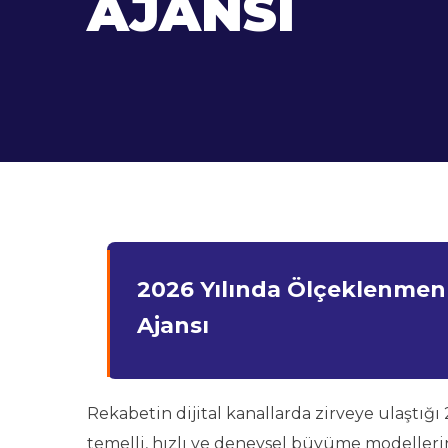
AJANSI
2026 Yılında Ölçeklenmeni
Ajansı
Rekabetin dijital kanallarda zirveye ulaştığı
temelli, hızlı ve deneysel büyüme modellerin