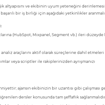
jik altyapısını ve ekibinin uyum yeteneğini derinlemes
şarılı bir iş birliği için aşağıdaki yetkinlikler aranmalı
:
çlarına (HubSpot, Mixpanel, Segment vb.) ileri düzeyde
analiz araçlarını aktif olarak süreçlerine dahil etmeleri ş
lımlar veya scriptler ile rakiplerinizden ayrışmanızı
iyettir; ajansın ekibinizin bir uzantısı gibi çalışması ge
öğrenilen dersler konusunda tam şeffaflık sağlanmalıdır