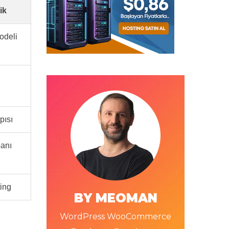
ik
odeli
pısı
banı
ing
BY MEOMAN
WordPress WooCommerce