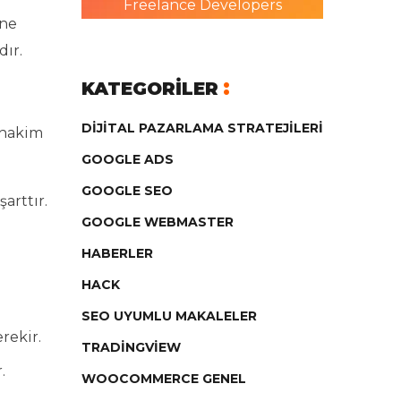
Freelance Developers
ine
dır.
KATEGORILER
DIJITAL PAZARLAMA STRATEJILERI
 hakim
GOOGLE ADS
GOOGLE SEO
arttır.
GOOGLE WEBMASTER
HABERLER
HACK
SEO UYUMLU MAKALELER
rekir.
TRADINGVIEW
.
WOOCOMMERCE GENEL