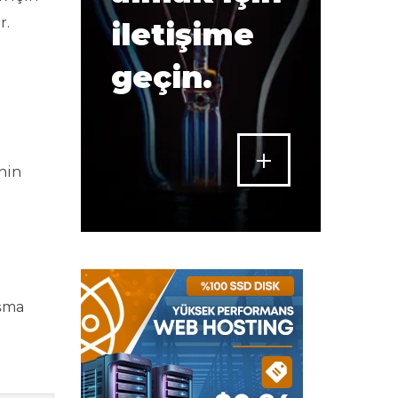
r.
iletişime
geçin.
nin
ışma