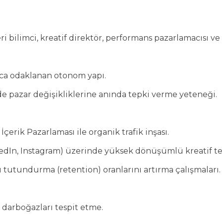
ri bilimci, kreatif direktör, performans pazarlamacısı ve
uca odaklanan otonom yapı.
de pazar değişikliklerine anında tepki verme yeteneği.
rik Pazarlaması ile organik trafik inşası.
kedIn, Instagram) üzerinde yüksek dönüşümlü kreatif tes
ı tutundurma (retention) oranlarını artırma çalışmaları.
k darboğazları tespit etme.