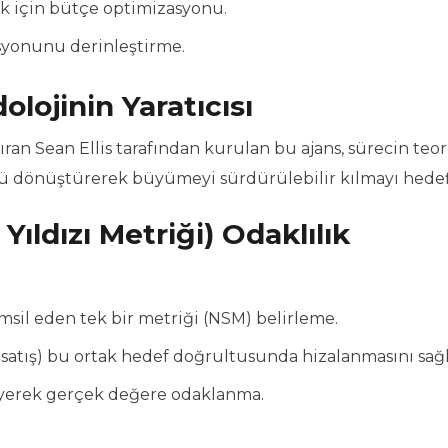
ek için bütçe optimizasyonu.
asyonunu derinleştirme.
lojinin Yaratıcısı
an Sean Ellis tarafından kurulan bu ajans, sürecin teori
ünü dönüştürerek büyümeyi sürdürülebilir kılmayı hedefl
Yıldızı Metriği) Odaklılık
emsil eden tek bir metriği (NSM) belirleme.
satış) bu ortak hedef doğrultusunda hizalanmasını sağ
leyerek gerçek değere odaklanma.