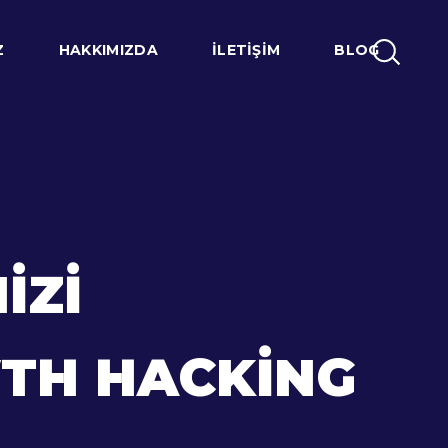
Z
HAKKIMIZDA
İLETIŞIM
BLOG
IZI
WTH HACKING