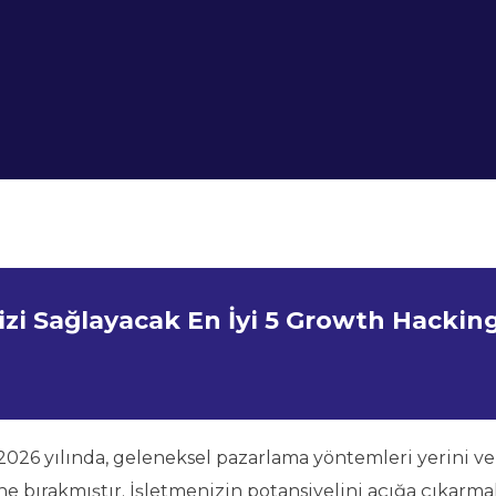
zi Sağlayacak En İyi 5 Growth Hackin
 2026 yılında, geleneksel pazarlama yöntemleri yerini ve
e bırakmıştır. İşletmenizin potansiyelini açığa çıkarma