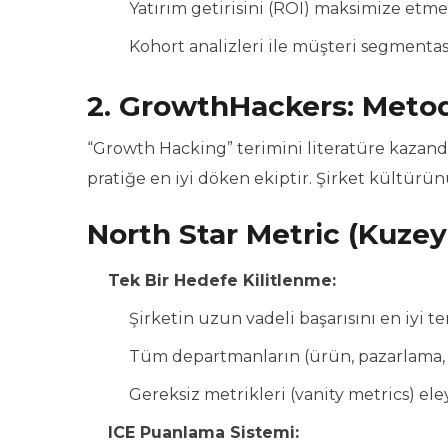
Yatırım getirisini (ROI) maksimize etm
Kohort analizleri ile müşteri segment
2. GrowthHackers: Metodo
“Growth Hacking” terimini literatüre kazandır
pratiğe en iyi döken ekiptir. Şirket kültür
North Star Metric (Kuzey 
Tek Bir Hedefe Kilitlenme:
Şirketin uzun vadeli başarısını en iyi t
Tüm departmanların (ürün, pazarlama, 
Gereksiz metrikleri (vanity metrics) e
ICE Puanlama Sistemi: