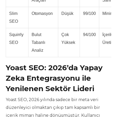
Araçları
Sahiple
Slim
Otomasyon
Düşük
99/100
Minimali
SEO
Squirrly
Bulut
Çok
94/100
İçerik
SEO
Tabanlı
Yüksek
Üreticil
Analiz
Yoast SEO: 2026’da Yapay
Zeka Entegrasyonu ile
Yenilenen Sektör Lideri
Yoast SEO, 2026 yılında sadece bir meta veri
düzenleyici olmaktan çıkıp tam kapsamlı bir
içerik mimarı haline dönüşmüştür. Kullanıcı