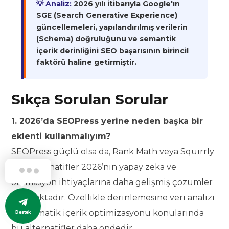
💡 Analiz:
2026 yılı itibarıyla Google'ın
SGE (Search Generative Experience)
güncellemeleri, yapılandırılmış verilerin
(Schema) doğruluğunu ve semantik
içerik derinliğini SEO başarısının birincil
faktörü haline getirmiştir.
Sıkça Sorulan Sorular
1. 2026’da SEOPress yerine neden başka bir
eklenti kullanmalıyım?
SEOPress güçlü olsa da, Rank Math veya Squirrly
gibi alternatifler 2026’nın yapay zeka ve
otomasyon ihtiyaçlarına daha gelişmiş çözümler
sunmaktadır. Özellikle derinlemesine veri analizi
ve otomatik içerik optimizasyonu konularında
Destek
bu alternatifler daha öndedir.