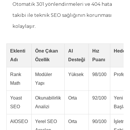
Otomatik 301 yönlendirmeleri ve 404 hata
takibi ile teknik SEO sağlığının korunması
kolaylaşır.
Eklenti
Öne Çıkan
AI
Hız
Hedef K
Adı
Özellik
Desteği
Puanı
Rank
Modüler
Yüksek
98/100
Profesy
Math
Yapı
Yoast
Okunabilirlik
Orta
92/100
Yeni
SEO
Analizi
Başlaya
AIOSEO
Yerel SEO
Orta
90/100
İşletme