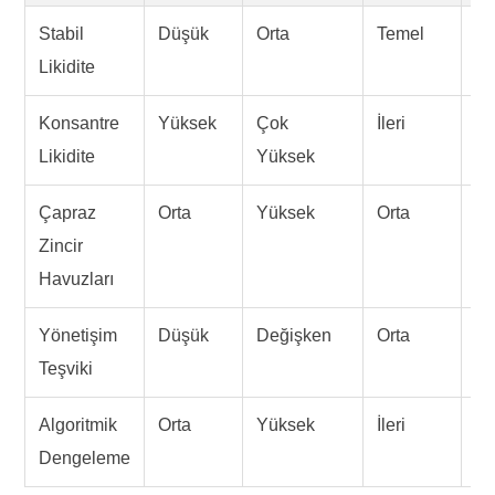
Stabil
Düşük
Orta
Temel
U
Likidite
Konsantre
Yüksek
Çok
İleri
E
Likidite
Yüksek
Çapraz
Orta
Yüksek
Orta
S
Zincir
Havuzları
Yönetişim
Düşük
Değişken
Orta
U
Teşviki
Algoritmik
Orta
Yüksek
İleri
Ka
Dengeleme