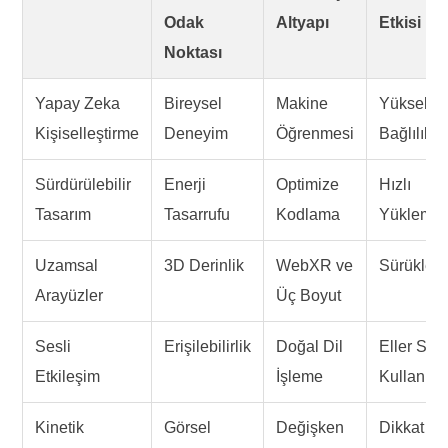
Odak
Altyapı
Etkisi
Noktası
Yapay Zeka
Bireysel
Makine
Yüksek
Kişiselleştirme
Deneyim
Öğrenmesi
Bağlılık
Sürdürülebilir
Enerji
Optimize
Hızlı
Tasarım
Tasarrufu
Kodlama
Yükleme
Uzamsal
3D Derinlik
WebXR ve
Sürükleyic
Arayüzler
Üç Boyut
Sesli
Erişilebilirlik
Doğal Dil
Eller Ser
Etkileşim
İşleme
Kullanım
Kinetik
Görsel
Değişken
Dikkat