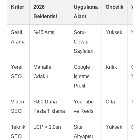
Kriter
2026
Uygulama
Öncelik
Ver
Beklentisi
Alanı
Sesli
%45 Artış
Soru-
Yüksek
Yük
Arama
Cevap
Sayfaları
Yerel
Mahalle
Google
Kritik
Ço
SEO
Odaklı
İşletme
Yük
Profili
Video
%60 Daha
YouTube
Orta
Yük
SEO
Fazla Tıklama
ve Reels
Teknik
LCP < 1.0sn
Site
Yüksek
Ort
SEO
Altyapısı