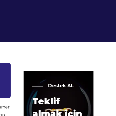
Destek AL
Teklif
mamen
almak için
zin