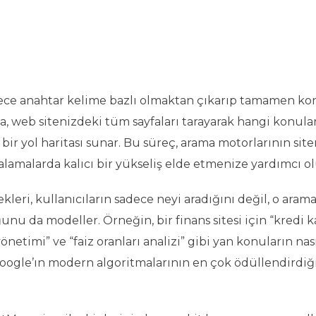
adece anahtar kelime bazlı olmaktan çıkarıp tamamen k
a, web sitenizdeki tüm sayfaları tarayarak hangi konula
 bir yol haritası sunar. Bu süreç, arama motorlarının site
lamalarda kalıcı bir yükseliş elde etmenize yardımcı ol
ri, kullanıcıların sadece neyi aradığını değil, o arama
u da modeller. Örneğin, bir finans sitesi için “kredi ka
etimi” ve “faiz oranları analizi” gibi yan konuların nas
 Google’ın modern algoritmalarının en çok ödüllendirdiğ