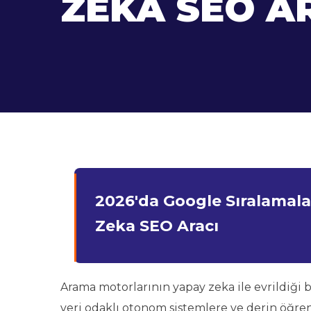
ZEKA SEO A
2026'da Google Sıralamal
Zeka SEO Aracı
Arama motorlarının yapay zeka ile evrildiğ
veri odaklı otonom sistemlere ve derin öğren