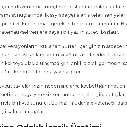
i içerik düzenleme süreçlerinde standart haline gelmiş
ma sonuçlarında ilk sayfada yer alan siteleri saniyeler
 yapısını ve kullanılması gereken terimleri sunmasıdır. Bu
matiksel verilere dayalı bir yazım süreci başlatır.
el versiyonlarını kullanan Surfer, içeriğinizin sadece i
ndan da nasıl anlamlandırılacağını simüle eder. İçerik p
n kaliteye ulaşıp ulaşmadığını anlık olarak görmesini sa
rak “mükemmel” formda yayına girer.
evcut sayfalarınızın neden sıralama kaybettiğini net bir
lt metinleri veya yetersiz semantik terimler gibi detaylar,
iyle birlikte sunulur. Bu hızlı müdahale yeteneği, dalg
li kalmasını sağlar.