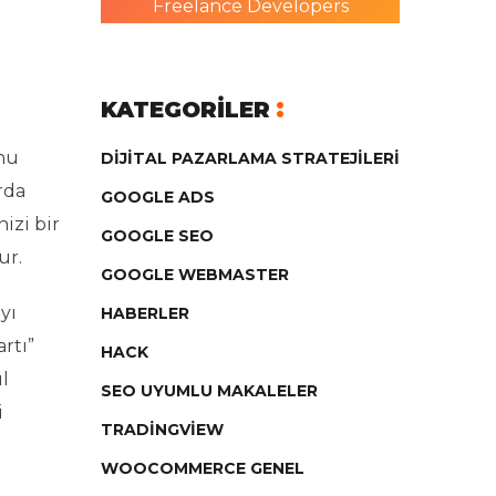
Freelance Developers
KATEGORILER
onu
DIJITAL PAZARLAMA STRATEJILERI
rda
GOOGLE ADS
nizi bir
GOOGLE SEO
ur.
GOOGLE WEBMASTER
yı
HABERLER
rtı”
HACK
ıl
SEO UYUMLU MAKALELER
i
TRADINGVIEW
WOOCOMMERCE GENEL