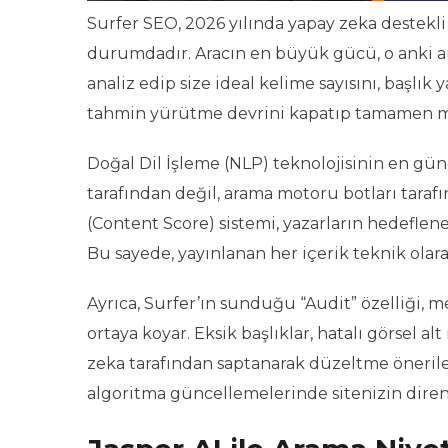
Surfer SEO, 2026 yılında yapay zeka destekl
durumdadır. Aracın en büyük gücü, o anki ara
analiz edip size ideal kelime sayısını, başlık
tahmin yürütme devrini kapatıp tamamen mate
Doğal Dil İşleme (NLP) teknolojisinin en günc
tarafından değil, arama motoru botları tarafı
(Content Score) sistemi, yazarların hedeflene
Bu sayede, yayınlanan her içerik teknik ola
Ayrıca, Surfer’ın sunduğu “Audit” özelliği, m
ortaya koyar. Eksik başlıklar, hatalı görsel a
zeka tarafından saptanarak düzeltme öneriler
algoritma güncellemelerinde sitenizin direnç