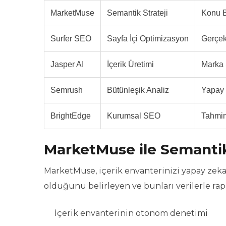
MarketMuse
Semantik Strateji
Konu B
Surfer SEO
Sayfa İçi Optimizasyon
Gerçe
Jasper AI
İçerik Üretimi
Marka 
Semrush
Bütünleşik Analiz
Yapay 
BrightEdge
Kurumsal SEO
Tahmin
MarketMuse ile Semantik 
MarketMuse, içerik envanterinizi yapay zeka 
olduğunu belirleyen ve bunları verilerle rap
İçerik envanterinin otonom denetimi