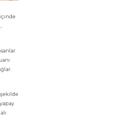
 içinde
,
nsanlar
uanı
ğlar.
 şekilde
 yapay
alı