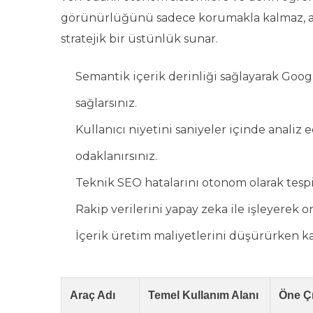
görünürlüğünü sadece korumakla kalmaz, a
stratejik bir üstünlük sunar.
Semantik içerik derinliği sağlayarak Go
sağlarsınız.
Kullanıcı niyetini saniyeler içinde anali
odaklanırsınız.
Teknik SEO hatalarını otonom olarak tespit
Rakip verilerini yapay zeka ile işleyerek 
İçerik üretim maliyetlerini düşürürken kalit
Araç Adı
Temel Kullanım Alanı
Öne Çı