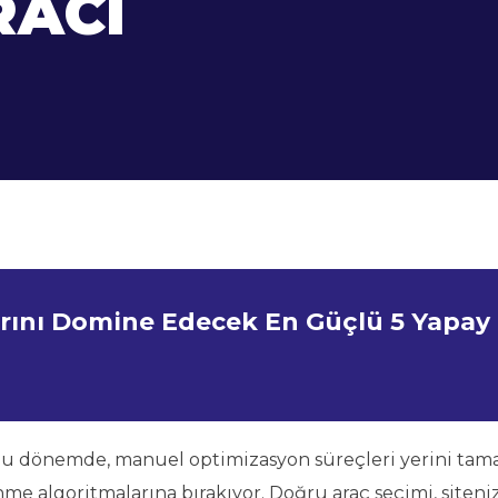
RACI
arını Domine Edecek En Güçlü 5 Yapay
i bu dönemde, manuel optimizasyon süreçleri yerini ta
me algoritmalarına bırakıyor. Doğru araç seçimi, siteni