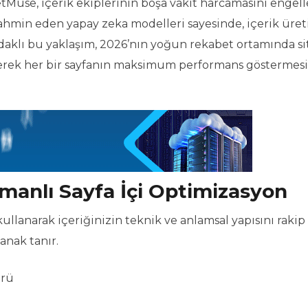
tMuse, içerik ekiplerinin boşa vakit harcamasını engell
tahmin eden yapay zeka modelleri sayesinde, içerik üre
 odaklı bu yaklaşım, 2026’nın yoğun rekabet ortamında si
erek her bir sayfanın maksimum performans göstermesi
manlı Sayfa İçi Optimizasyon
ullanarak içeriğinizin teknik ve anlamsal yapısını rakip
anak tanır.
örü