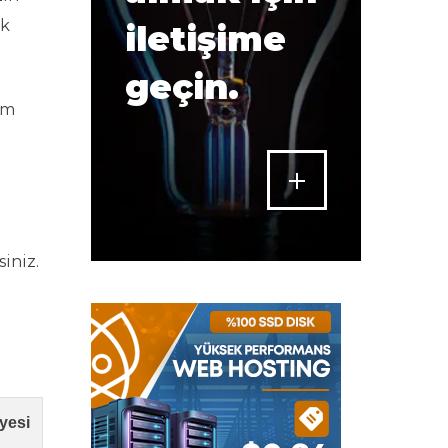
ak
iletişime
geçin.
um
iniz.
.
iyesi