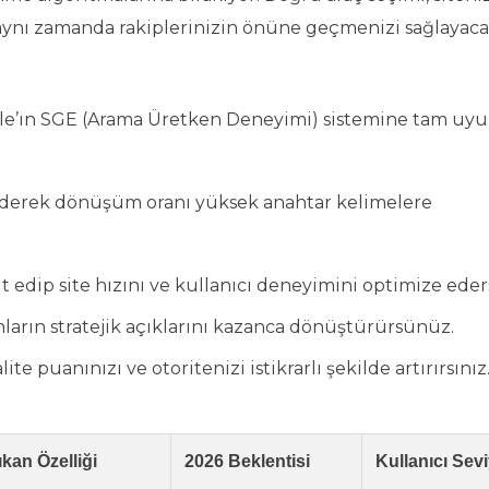
ynı zamanda rakiplerinizin önüne geçmenizi sağlayac
ogle’ın SGE (Arama Üretken Deneyimi) sistemine tam uy
z ederek dönüşüm oranı yüksek anahtar kelimelere
 edip site hızını ve kullanıcı deneyimini optimize eders
onların stratejik açıklarını kazanca dönüştürürsünüz.
e puanınızı ve otoritenizi istikrarlı şekilde artırırsınız
kan Özelliği
2026 Beklentisi
Kullanıcı Sev