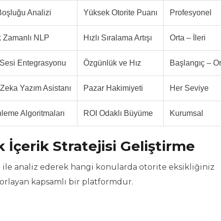
oşluğu Analizi
Yüksek Otorite Puanı
Profesyonel
k Zamanlı NLP
Hızlı Sıralama Artışı
Orta – İleri
Sesi Entegrasyonu
Özgünlük ve Hız
Başlangıç – Or
Zeka Yazım Asistanı
Pazar Hakimiyeti
Her Seviye
leme Algoritmaları
ROI Odaklı Büyüme
Kurumsal
İçerik Stratejisi Geliştirme
ile analiz ederek hangi konularda otorite eksikliğiniz
orlayan kapsamlı bir platformdur.