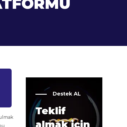
LATFORMU
n
Destek AL
Teklif
 bulmak
almak için
 bu