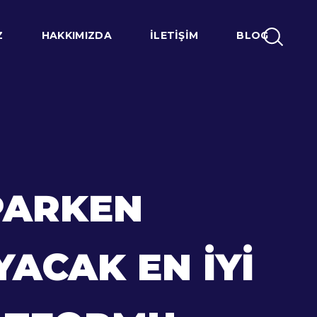
Z
HAKKIMIZDA
İLETIŞIM
BLOG
APARKEN
ACAK EN İYI