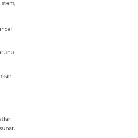
istem,
üncel
 ürünü
mkânı
tları
sunar.