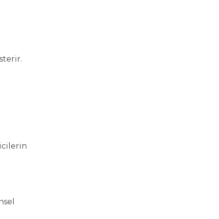
terir.
cilerin
hsel