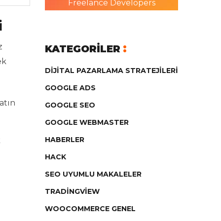
Freelance Developers
i
z
KATEGORILER
ek
DIJITAL PAZARLAMA STRATEJILERI
GOOGLE ADS
atın
GOOGLE SEO
GOOGLE WEBMASTER
HABERLER
k
HACK
SEO UYUMLU MAKALELER
TRADINGVIEW
WOOCOMMERCE GENEL