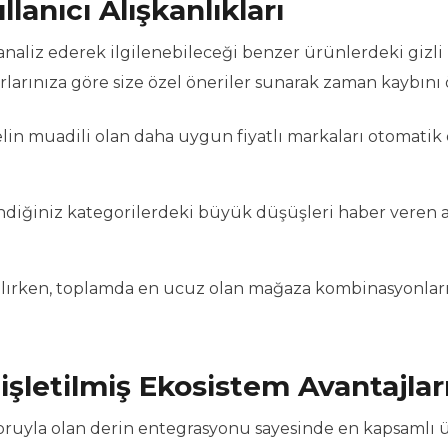
anıcı Alışkanlıkları
analiz ederek ilgilenebileceği benzer ürünlerdeki gizli
ırlarınıza göre size özel öneriler sunarak zaman kaybını 
in muadili olan daha uygun fiyatlı markaları otomatik 
lendiğiniz kategorilerdeki büyük düşüşleri haber veren a
alırken, toplamda en ucuz olan mağaza kombinasyonlar
şletilmiş Ekosistem Avantajlar
oruyla olan derin entegrasyonu sayesinde en kapsamlı 