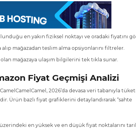
nduğu en yakın fiziksel noktayı ve oradaki fiyatını gös
 alıp mağazadan teslim alma opsiyonlarını filtreler.
n olan mağazaya ulaşım bilgilerini tek tıkla sunar.
zon Fiyat Geçmişi Analizi
 CamelCamelCamel, 2026’da devasa veri tabanıyla tüketi
. Ürün bazlı fiyat grafiklerini detaylandırarak “sahte
zerindeki en yüksek ve en düşük fiyat noktalarını tari