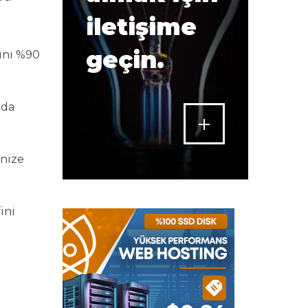
iletişime
geçin.
ını %90
nda
inize
ini