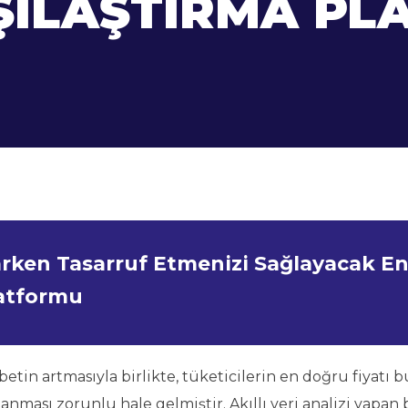
RŞILAŞTIRMA P
parken Tasarruf Etmenizi Sağlayacak E
latformu
abetin artmasıyla birlikte, tüketicilerin en doğru fiyatı
lanması zorunlu hale gelmiştir. Akıllı veri analizi yapan