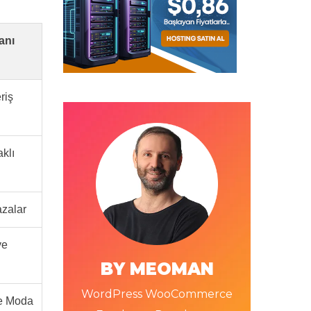
anı
riş
klı
zalar
ve
BY MEOMAN
WordPress WooCommerce
ve Moda