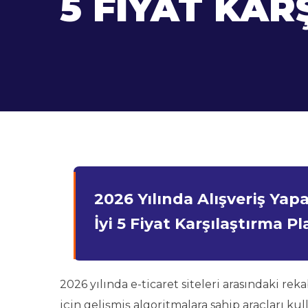
5 FIYAT KA
2026 Yılında Alışveriş Ya
İyi 5 Fiyat Karşılaştırma P
2026 yılında e-ticaret siteleri arasındaki rek
için gelişmiş algoritmalara sahip araçları kul