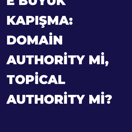
E BÜYÜK
KAPIŞMA:
DOMAIN
AUTHORITY MI,
TOPICAL
AUTHORITY MI?