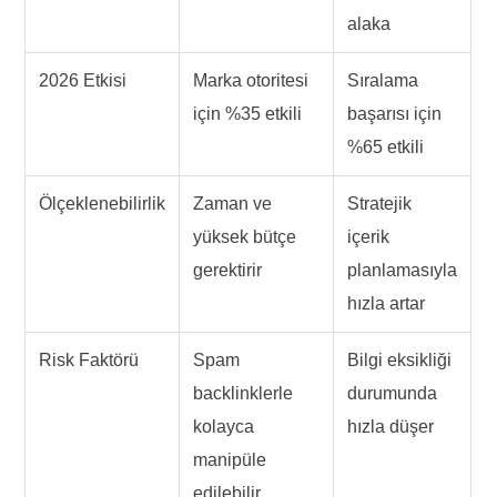
alaka
2026 Etkisi
Marka otoritesi
Sıralama
için %35 etkili
başarısı için
%65 etkili
Ölçeklenebilirlik
Zaman ve
Stratejik
yüksek bütçe
içerik
gerektirir
planlamasıyla
hızla artar
Risk Faktörü
Spam
Bilgi eksikliği
backlinklerle
durumunda
kolayca
hızla düşer
manipüle
edilebilir