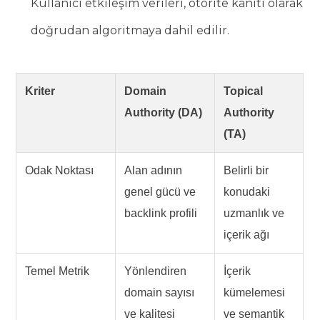
Kullanıcı etkileşim verileri, otorite kanıtı olarak
doğrudan algoritmaya dahil edilir.
Kriter
Domain
Topical
Authority (DA)
Authority
(TA)
Odak Noktası
Alan adının
Belirli bir
genel gücü ve
konudaki
backlink profili
uzmanlık ve
içerik ağı
Temel Metrik
Yönlendiren
İçerik
domain sayısı
kümelemesi
ve kalitesi
ve semantik