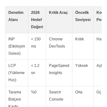
Denetim
2026
Kritik Araç
Öncelik
Kontr
Alanı
Hedef
Seviyesi
Periy
Değeri
INP
< 150
Chrome
Kritik
Haftal
(Etkileşim
ms
DevTools
Süresi)
LCP
< 1.2
PageSpeed
Yüksek
Aylık
(Yükleme
sn
Insights
Hızı)
Tarama
%0
Search
Orta
Üç Ayl
Bütçesi
Console
Kaybı