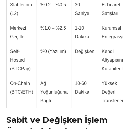
Stablecoin
%0.2 – %0.5
30
E-Ticaret
(L2)
Saniye
Satışları
Merkezi
%1.0 – %2.5
1-10
Kurumsal
Geçitler
Dakika
Entegrasyon
Self-
%0 (Yazılım)
Değişken
Kendi
Hosted
Altyapısını
(BTCPay)
Kurabilenler
On-Chain
Ağ
10-60
Yüksek
(BTC/ETH)
Yoğunluğuna
Dakika
Değerli
Bağlı
Transferler
Sabit ve Değişken İşlem