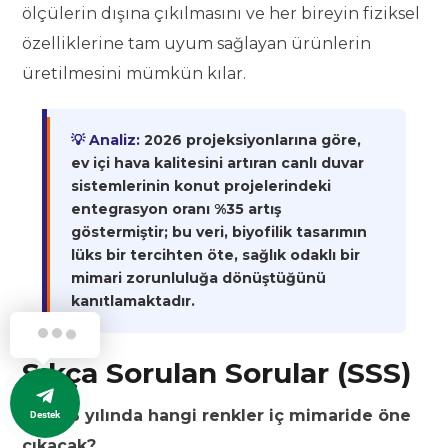
ölçülerin dışına çıkılmasını ve her bireyin fiziksel
özelliklerine tam uyum sağlayan ürünlerin
üretilmesini mümkün kılar.
💡 Analiz:
2026 projeksiyonlarına göre,
ev içi hava kalitesini artıran canlı duvar
sistemlerinin konut projelerindeki
entegrasyon oranı %35 artış
göstermiştir; bu veri, biyofilik tasarımın
lüks bir tercihten öte, sağlık odaklı bir
mimari zorunluluğa dönüştüğünü
kanıtlamaktadır.
Sıkça Sorulan Sorular (SSS)
1. 2026 yılında hangi renkler iç mimaride öne
Destek
çıkacak?