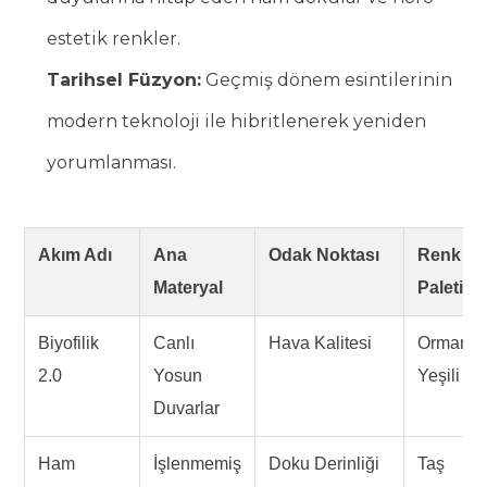
estetik renkler.
Tarihsel Füzyon:
Geçmiş dönem esintilerinin
modern teknoloji ile hibritlenerek yeniden
yorumlanması.
Akım Adı
Ana
Odak Noktası
Renk
Materyal
Paleti
Biyofilik
Canlı
Hava Kalitesi
Orman
2.0
Yosun
Yeşili
Duvarlar
Ham
İşlenmemiş
Doku Derinliği
Taş