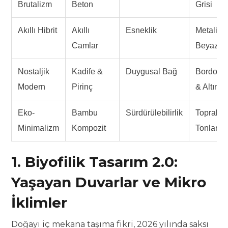
Brutalizm
Beton
Grisi
Akıllı Hibrit
Akıllı
Esneklik
Metalik
Camlar
Beyaz
Nostaljik
Kadife &
Duygusal Bağ
Bordo
Modern
Pirinç
& Altın
Eko-
Bambu
Sürdürülebilirlik
Toprak
Minimalizm
Kompozit
Tonları
1. Biyofilik Tasarım 2.0:
Yaşayan Duvarlar ve Mikro
İklimler
Doğayı iç mekana taşıma fikri, 2026 yılında saksı