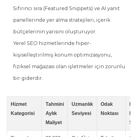
Sıfırıncı sıra (Featured Snippets) ve AI yanıt
panellerinde yer alma stratejileri, içerik
bütçelerinin yarısını oluşturuyor.
Yerel SEO hizmetlerinde hiper-
kişiselleştirilmiş konum optimizasyonu,
fiziksel mağazası olan işletmeler için zorunlu
bir giderdir.
Hizmet
Tahmini
Uzmanlık
Odak
Be
Kategorisi
Aylık
Seviyesi
Noktası
RO
Maliyet
Sür