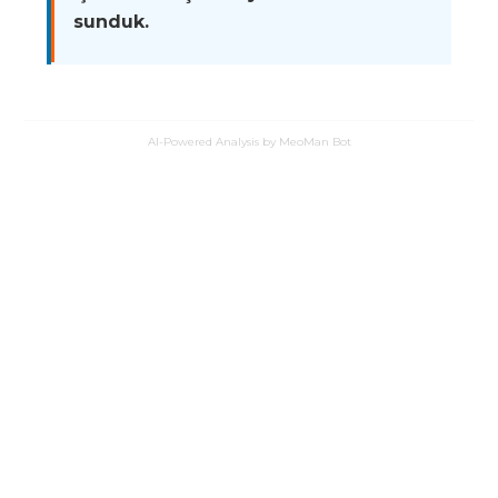
sunduk.
AI-Powered Analysis by MeoMan Bot