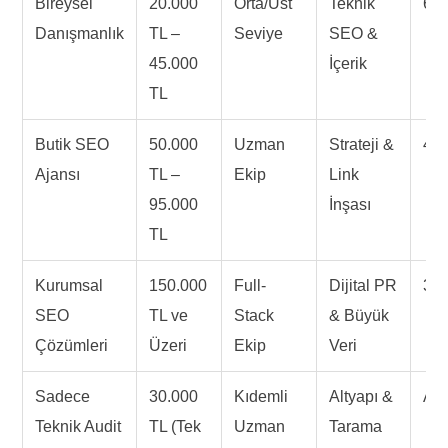
Bireysel
20.000
Orta/Üst
Teknik
6-9
Danışmanlık
TL –
Seviye
SEO &
45.000
İçerik
TL
Butik SEO
50.000
Uzman
Strateji &
4-8
Ajansı
TL –
Ekip
Link
95.000
İnşası
TL
Kurumsal
150.000
Full-
Dijital PR
3-6
SEO
TL ve
Stack
& Büyük
Çözümleri
Üzeri
Ekip
Veri
Sadece
30.000
Kıdemli
Altyapı &
Anl
Teknik Audit
TL (Tek
Uzman
Tarama