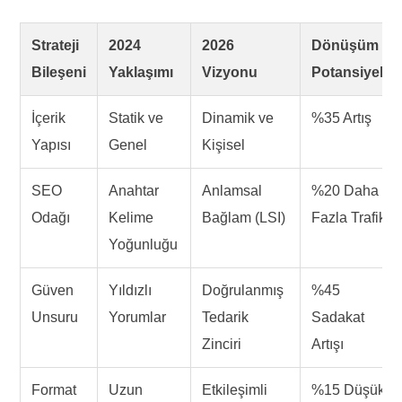
Strateji
2024
2026
Dönüşüm
Bileşeni
Yaklaşımı
Vizyonu
Potansiyeli
İçerik
Statik ve
Dinamik ve
%35 Artış
Yapısı
Genel
Kişisel
SEO
Anahtar
Anlamsal
%20 Daha
Odağı
Kelime
Bağlam (LSI)
Fazla Trafik
Yoğunluğu
Güven
Yıldızlı
Doğrulanmış
%45
Unsuru
Yorumlar
Tedarik
Sadakat
Zinciri
Artışı
Format
Uzun
Etkileşimli
%15 Düşük