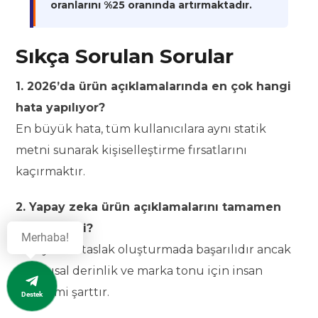
oranlarını %25 oranında artırmaktadır.
Sıkça Sorulan Sorular
1. 2026’da ürün açıklamalarında en çok hangi
hata yapılıyor?
En büyük hata, tüm kullanıcılara aynı statik
metni sunarak kişiselleştirme fırsatlarını
kaçırmaktır.
2. Yapay zeka ürün açıklamalarını tamamen
yazabilir mi?
Merhaba!
Yapay zeka taslak oluşturmada başarılıdır ancak
duygusal derinlik ve marka tonu için insan
denetimi şarttır.
Destek