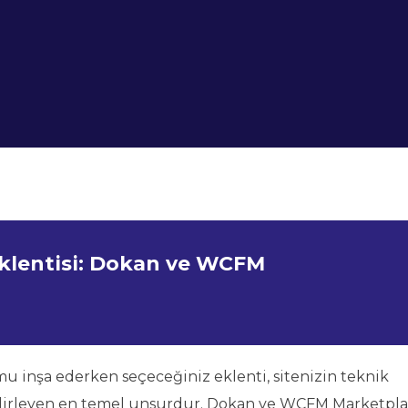
 Eklentisi: Dokan ve WCFM
 inşa ederken seçeceğiniz eklenti, sitenizin teknik
belirleyen en temel unsurdur. Dokan ve WCFM Marketpla