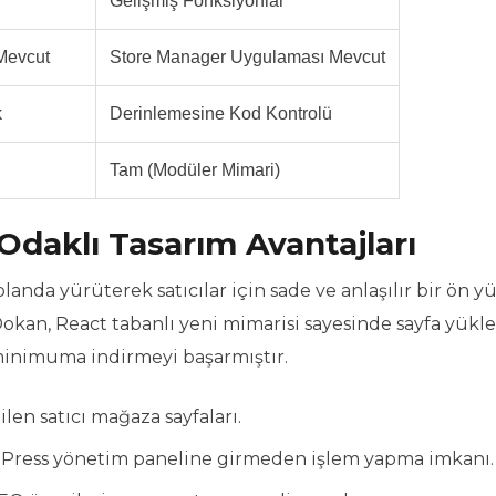
Gelişmiş Fonksiyonlar
Mevcut
Store Manager Uygulaması Mevcut
k
Derinlemesine Kod Kontrolü
Tam (Modüler Mimari)
Odaklı Tasarım Avantajları
landa yürüterek satıcılar için sade ve anlaşılır bir ön y
Dokan, React tabanlı yeni mimarisi sayesinde sayfa yük
 minimuma indirmeyi başarmıştır.
len satıcı mağaza sayfaları.
ordPress yönetim paneline girmeden işlem yapma imkanı.