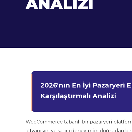
ANALIZI
2026'nın En İyi Pazaryeri
Karşılaştırmalı Analizi
WooCommerce tabanlı bir pazaryeri platformu
altyapısını ve satıcı deneyimini doğrudan 