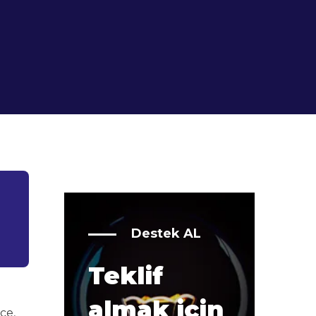
Destek AL
Teklif
almak için
ce,