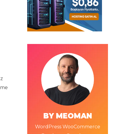
üz
leme
BY MEOMAN
WordPress WooCommerce