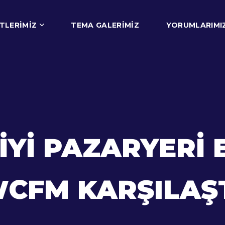
TLERIMIZ
TEMA GALERIMIZ
YORUMLARIMI
 İYI PAZARYERI 
CFM KARŞILAŞ