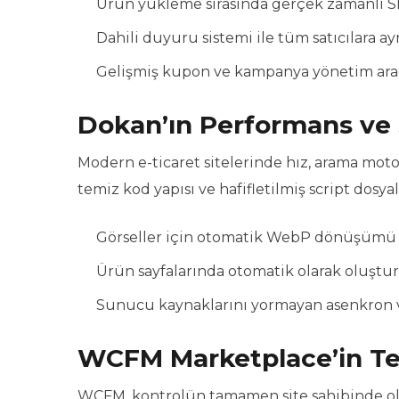
Ürün yükleme sırasında gerçek zamanlı SEO
Dahili duyuru sistemi ile tüm satıcılara 
Gelişmiş kupon ve kampanya yönetim araçl
Dokan’ın Performans ve 
Modern e-ticaret sitelerinde hız, arama moto
temiz kod yapısı ve hafifletilmiş script dosya
Görseller için otomatik WebP dönüşümü v
Ürün sayfalarında otomatik olarak oluştur
Sunucu kaynaklarını yormayan asenkron ve
WCFM Marketplace’in Te
WCFM, kontrolün tamamen site sahibinde olm