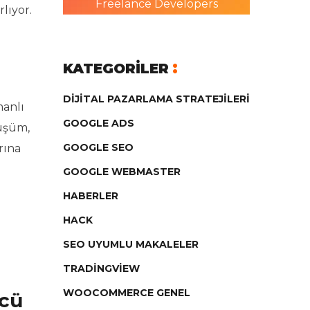
Freelance Developers
lıyor.
KATEGORILER
DIJITAL PAZARLAMA STRATEJILERI
manlı
GOOGLE ADS
nüşüm,
GOOGLE SEO
rına
GOOGLE WEBMASTER
HABERLER
HACK
SEO UYUMLU MAKALELER
TRADINGVIEW
WOOCOMMERCE GENEL
ücü