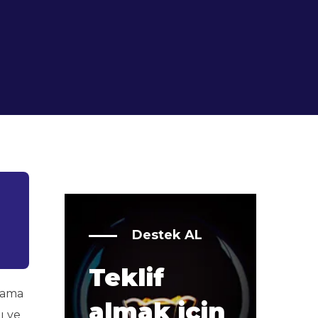
Destek AL
Teklif
rlama
almak için
ı ve