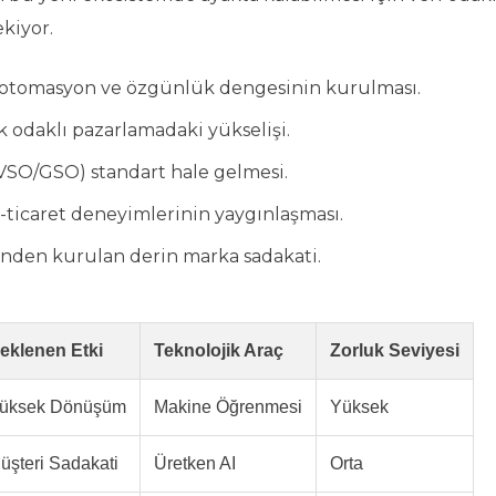
kiyor.
e otomasyon ve özgünlük dengesinin kurulması.
lik odaklı pazarlamadaki yükselişi.
VSO/GSO) standart hale gelmesi.
e-ticaret deneyimlerinin yaygınlaşması.
inden kurulan derin marka sadakati.
eklenen Etki
Teknolojik Araç
Zorluk Seviyesi
üksek Dönüşüm
Makine Öğrenmesi
Yüksek
üşteri Sadakati
Üretken AI
Orta