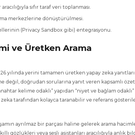
racılığıyla sıfır taraf veri toplanması.
lama merkezlerine dönüştürülmesi.
lerinin (Privacy Sandbox gibi) entegrasyonu.
imi ve Üretken Arama
26 yılında yerini tamamen üretken yapay zeka yanıtlar
erine değil, doğrudan sorularına yanıt veren kapsamlı öze
anahtar kelime odaklı” yapıdan “niyet ve bağlam odaklı”
 zeka tarafından kolayca taranabilir ve referans gösterile
yaşamın ayrılmaz bir parçası haline gelerek arama haciml
llı gözlükleri veya sesli asistanları aracılığıyla anlık bil