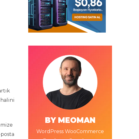
rtık
halini
BY MEOMAN
imize
WordPress WooCommerce
-posta