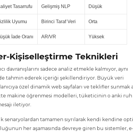
aliyet Tasarrufu
Gelişmiş NLP
Düşük
izlilik Uyumu
Birinci Taraf Veri
Orta
üşük İade Oranı
AR/VR
Yüksek
r-Kişiselleştirme Teknikleri
ıcı davranışlarını sadece analiz etmekle kalmıyor, aynı
de tahmin ederek içeriği şekillendiriyor. Büyük veri
anıcıya özel dinamik web sayfaları ve teklifler sunmak a
çte makine öğrenmesi modelleri, tüketicinin o anki ruh 
sajı iletiyor.
tik senaryolardan tamamen sıyrılarak kendi kendine opt
uluğunun her aşamasında devreye giren bu sistemler, e