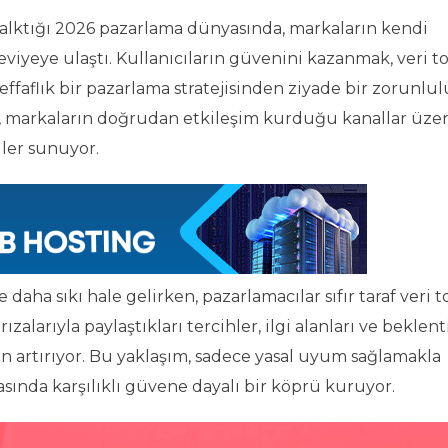
lktığı 2026 pazarlama dünyasında, markaların kendi
 seviyeye ulaştı. Kullanıcıların güvenini kazanmak, veri 
şeffaflık bir pazarlama stratejisinden ziyade bir zorunlu
leri, markaların doğrudan etkileşim kurduğu kanallar üz
üler sunuyor.
daha sıkı hale gelirken, pazarlamacılar sıfır taraf veri 
zalarıyla paylaştıkları tercihler, ilgi alanları ve beklenti
n artırıyor. Bu yaklaşım, sadece yasal uyum sağlamakla
asında karşılıklı güvene dayalı bir köprü kuruyor.