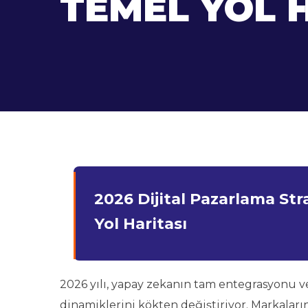
TEMEL YOL 
2026 Dijital Pazarlama Str
Yol Haritası
2026 yılı, yapay zekanın tam entegrasyonu ve
dinamiklerini kökten değiştiriyor. Markaları