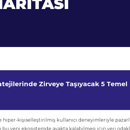
HARITASI
atejilerinde Zirveye Taşıyacak 5 Temel
 hiper-kişiselleştirilmiş kullanıcı deneyimleriyle paza
n bu yeni ekosistemde ayakta kalabilmesi için veri odakl