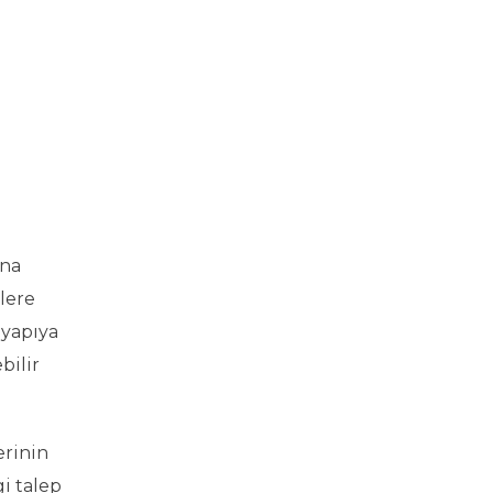
ına
tlere
 yapıya
bilir
erinin
gi talep