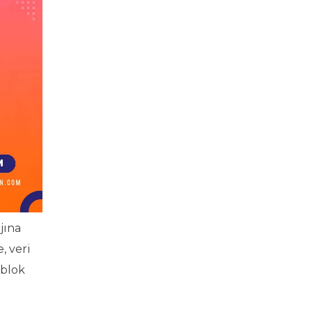
jına
, veri
 blok