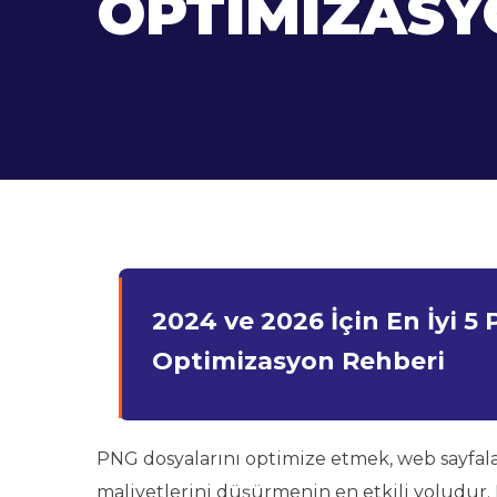
OPTIMIZASY
2024 ve 2026 İçin En İyi 5 
Optimizasyon Rehberi
PNG dosyalarını optimize etmek, web sayfala
maliyetlerini düşürmenin en etkili yoludur. D