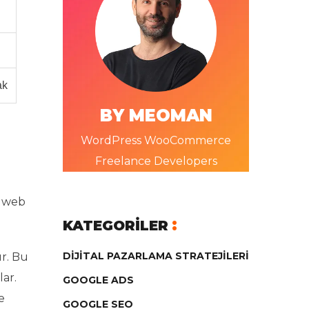
ak
BY MEOMAN
WordPress WooCommerce
Freelance Developers
r web
KATEGORILER
DIJITAL PAZARLAMA STRATEJILERI
ır. Bu
lar.
GOOGLE ADS
e
GOOGLE SEO