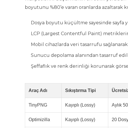
boyutunu %80’e varan oranlarda azaltarak ku
Dosya boyutu küçültme sayesinde sayfa yü
LCP (Largest Contentful Paint) metrikleri
Mobil cihazlarda veri tasarrufu sağlanarak k
Sunucu depolama alanından tasarruf ediler
Şeffaflık ve renk derinliği korunarak gö
Araç Adı
Sıkıştırma Tipi
Ücretsi
TinyPNG
Kayıplı (Lossy)
Aylık 5
Optimizilla
Kayıplı (Lossy)
20 Dosy