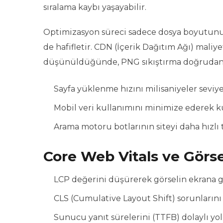
sıralama kaybı yaşayabilir.
Optimizasyon süreci sadece dosya boyutun
de hafifletir. CDN (İçerik Dağıtım Ağı) mali
düşünüldüğünde, PNG sıkıştırma doğrudan fi
Sayfa yüklenme hızını milisaniyeler seviy
Mobil veri kullanımını minimize ederek ku
Arama motoru botlarının siteyi daha hızlı 
Core Web Vitals ve Görsel 
LCP değerini düşürerek görselin ekrana ge
CLS (Cumulative Layout Shift) sorunlarını
Sunucu yanıt sürelerini (TTFB) dolaylı yold