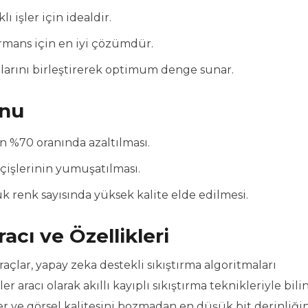
ı işler için idealdir.
ormans için en iyi çözümdür.
jlarını birleştirerek optimum denge sunar.
onu
n %70 oranında azaltılması.
eçişlerinin yumuşatılması.
ük renk sayısında yüksek kalite elde edilmesi.
acı ve Özellikleri
açlar, yapay zeka destekli sıkıştırma algoritmaları
racı olarak akıllı kayıplı sıkıştırma teknikleriyle bilin
er ve görsel kalitesini bozmadan en düşük bit derinliğin