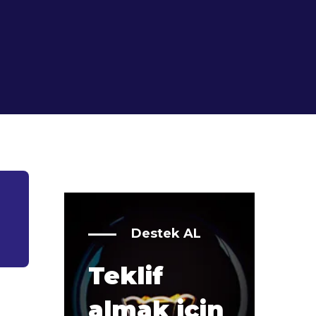
Destek AL
Teklif
almak için
a