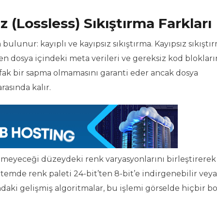
z (Lossless) Sıkıştırma Farkları
lunur: kayıplı ve kayıpsız sıkıştırma. Kayıpsız sıkıştır
n dosya içindeki meta verileri ve gereksiz kod blokları
ufak bir sapma olmamasını garanti eder ancak dosya
asında kalır.
demeyeceği düzeydeki renk varyasyonlarını birleştirerek
mde renk paleti 24-bit’ten 8-bit’e indirgenebilir veya
ındaki gelişmiş algoritmalar, bu işlemi görselde hiçbir 