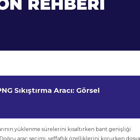
ON REHBERI
PNG Sıkıştırma Aracı: Görsel
rının yüklenme sürelerini kısaltırken bant genişliği
oğru araç seçimi, şeffaflık özelliklerini korurken dosy