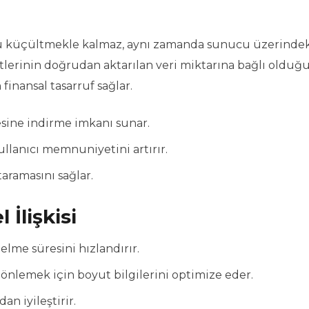
u küçültmekle kalmaz, aynı zamanda sunucu üzerinde
yetlerinin doğrudan aktarılan veri miktarına bağlı olduğ
nansal tasarruf sağlar.
esine indirme imkanı sunar.
llanıcı memnuniyetini artırır.
taramasını sağlar.
İlişkisi
lme süresini hızlandırır.
 önlemek için boyut bilgilerini optimize eder.
an iyileştirir.