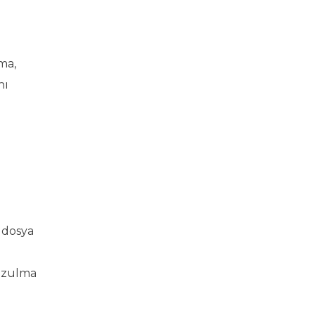
ma,
nı
 dosya
bozulma