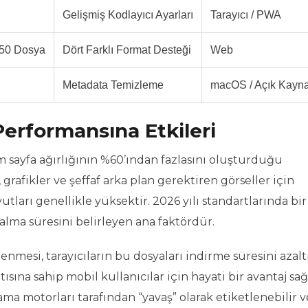
Gelişmiş Kodlayıcı Ayarları
Tarayıcı / PWA
 50 Dosya
Dört Farklı Format Desteği
Web
Metadata Temizleme
macOS / Açık Kayn
erformansına Etkileri
m sayfa ağırlığının %60’ından fazlasını oluşturduğu
 grafikler ve şeffaf arka plan gerektiren görseller için
ları genellikle yüksektir. 2026 yılı standartlarında bi
 kalma süresini belirleyen ana faktördür.
nmesi, tarayıcıların bu dosyaları indirme süresini azalt
sına sahip mobil kullanıcılar için hayati bir avantaj sağ
ma motorları tarafından “yavaş” olarak etiketlenebilir v