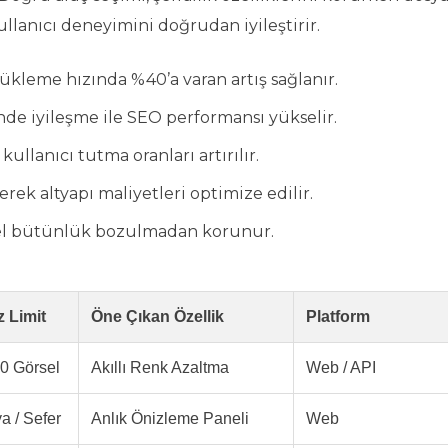
llanıcı deneyimini doğrudan iyileştirir.
kleme hızında %40’a varan artış sağlanır.
nde iyileşme ile SEO performansı yükselir.
ullanıcı tutma oranları artırılır.
ek altyapı maliyetleri optimize edilir.
rsel bütünlük bozulmadan korunur.
z Limit
Öne Çıkan Özellik
Platform
00 Görsel
Akıllı Renk Azaltma
Web / API
a / Sefer
Anlık Önizleme Paneli
Web