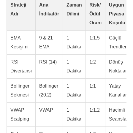
Strateji
Ana
Zaman
Risk/
Uygun
Adı
İndikatör
Dilimi
Ödül
Piyasa
Oranı
Koşulu
EMA
9 & 21
1
1:1.5
Güçlü
Kesişimi
EMA
Dakika
Trendler
RSI
RSI (14)
1
1:2
Dönüş
Diverjansı
Dakika
Noktaları
Bollinger
Bollinger
1
1:1
Yatay
Sekmesi
(20,2)
Dakika
Kanallar
VWAP
VWAP
1
1:1.2
Hacimli
Scalping
Dakika
Seanslar