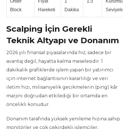
Order
Fiyat
1
1:3
Kurumsal
Block
Hareketi
Dakika
Seviyeler
Scalping İçin Gerekli
Teknik Altyapı ve Donanım
2026 yılı finansal piyasalarında hız, sadece bir
avantaj değil, hayatta kalma meselesidir. 1
dakikalık grafiklerde işlem yapan bir yatırımcı
için internet bağlantısının kararlılığı ve veri
iletim hızı, milisaniyelik gecikmelerin (ping) kâr
marjını doğrudan etkilediği bir ortamda en
öncelikli konudur.
Donanım tarafında yüksek yenileme hızına sahip
monitörler ve çok çekirdekli işlemciler,