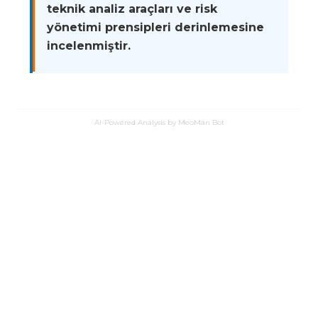
teknik analiz araçları ve risk
yönetimi prensipleri derinlemesine
incelenmiştir.
AI-Powered Analysis by MeoMan Bot