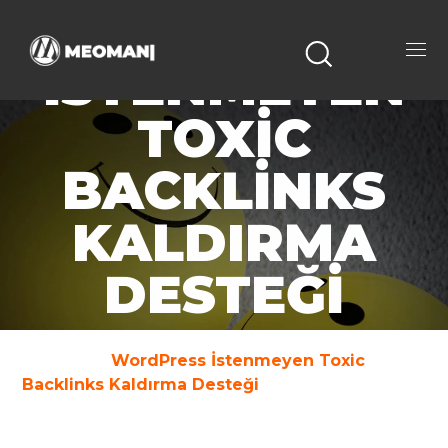
WORDPRESS
İSTENMEYEN
TOXIC
BACKLINKS
KALDIRMA
DESTEĞI
Home
WordPress İstenmeyen Toxic
Backlinks Kaldırma Desteği