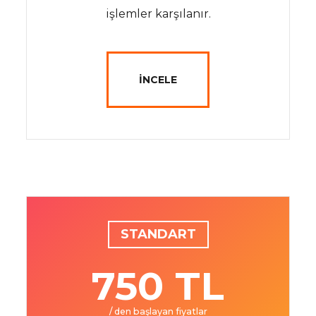
işlemler karşılanır.
İNCELE
STANDART
750 TL
/ den başlayan fiyatlar