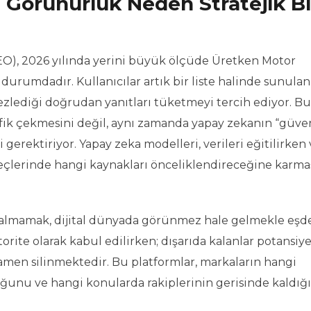
 Görünürlük Neden Stratejik Bi
O), 2026 yılında yerini büyük ölçüde Üretken Motor
durumdadır. Kullanıcılar artık bir liste halinde sunula
ezlediği doğrudan yanıtları tüketmeyi tercih ediyor. Bu
fik çekmesini değil, aynı zamanda yapay zekanın “güven
gerektiriyor. Yapay zeka modelleri, verileri eğitilirken
çlerinde hangi kaynakları önceliklendireceğine karma
almamak, dijital dünyada görünmez hale gelmekle eşde
orite olarak kabul edilirken; dışarıda kalanlar potansiye
men silinmektedir. Bu platformlar, markaların hangi
ğunu ve hangi konularda rakiplerinin gerisinde kaldığı