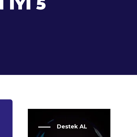
İYI 5
Destek AL