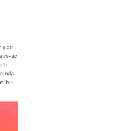
iş bir
na cevap
ağı
anında
ti bir