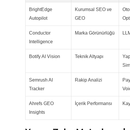
BrightEdge
Kurumsal SEO ve
Oto
Autopilot
GEO
Opt
Conductor
Marka Görünürlüğü
LLM
Intelligence
Botify AI Vision
Teknik Altyapı
Yap
Sim
Semrush AI
Rakip Analizi
Pay
Tracker
Voi
Ahrefs GEO
İçerik Performansı
Kay
Insights