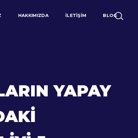
Z
HAKKIMIZDA
İLETIŞIM
BLOG
LARIN YAPAY
DAKI