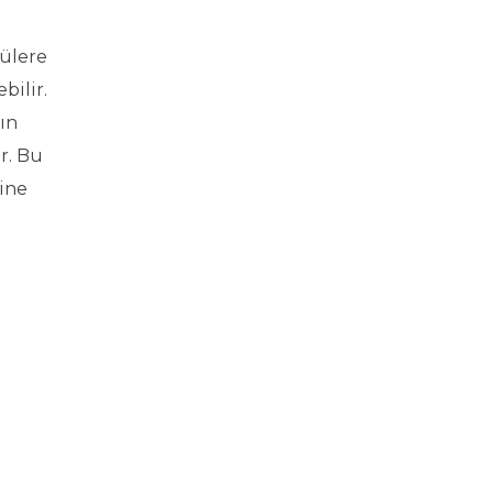
rülere
bilir.
ın
r. Bu
ine