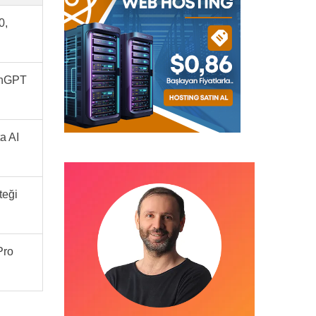
0,
chGPT
a AI
teği
Pro