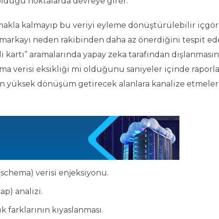
duğu noktalarda devreye girer.
akla kalmayıp bu veriyi eyleme dönüştürülebilir içgö
markayı neden rakibinden daha az önerdiğini tespit ede
i kartı” aramalarında yapay zeka tarafından dışlanmasın
ma verisi eksikliği mi olduğunu saniyeler içinde raporla
 en yüksek dönüşüm getirecek alanlara kanalize etmeler
schema) verisi enjeksiyonu.
p) analizi.
k farklarının kıyaslanması.