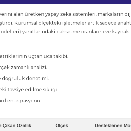
rini alan üretken yapay zeka sistemleri, markaların diji
tirdi. Kurumsal ölçekteki işletmeler artık sadece anah
Modelleri) yanıtlarındaki bahsetme oranlarını ve kaynak
riklerinin uçtan uca takibi.
rçek zamanlı analizi.
ve doğruluk denetimi.
i tavsiye edilme sıklığı.
oard entegrasyonu.
 Çıkan Özellik
Ölçek
Desteklenen Mod