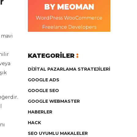
r
BY MEOMAN
WordPress WooCommerce
Freelance Developers
n mavi
ilir
KATEGORILER
 veya
DIJITAL PAZARLAMA STRATEJILERI
şık
GOOGLE ADS
GOOGLE SEO
ğerdir.
GOOGLE WEBMASTER
l
HABERLER
HACK
nı
SEO UYUMLU MAKALELER