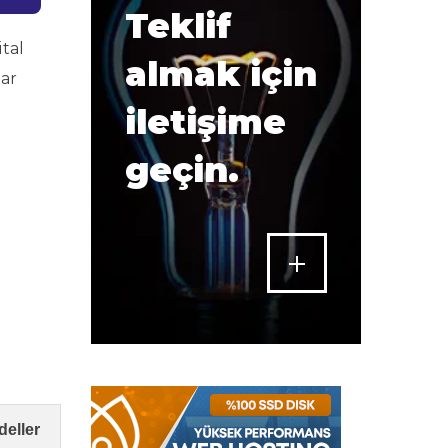
Teklif
tal
almak için
tar
iletişime
geçin.
eller