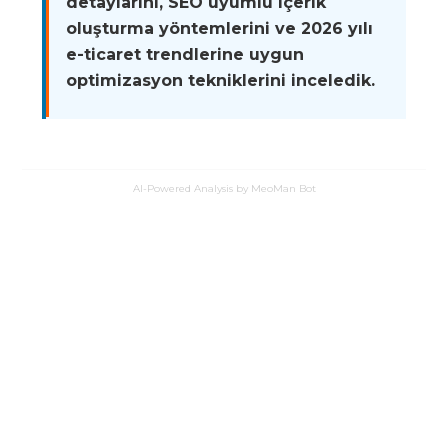
detaylarını, SEO uyumlu içerik
oluşturma yöntemlerini ve 2026 yılı
e-ticaret trendlerine uygun
optimizasyon tekniklerini inceledik.
AI-Powered Analysis by MeoMan Bot