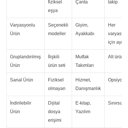
fiziksel
Çanta
takip
eşya
Varyasyonlu
Seçenekli
Giyim,
Her
Ürün
modeller
Ayakkabı
varyasyo
için ayrı
Gruplandırılmış
İlişkili
Mutfak
Alt ürün b
Ürün
ürün seti
Takımları
Sanal Ürün
Fiziksel
Hizmet,
Opsiyone
olmayan
Danışmanlık
İndirilebilir
Dijital
E-kitap,
Sınırsız/Sı
Ürün
dosya
Yazılım
erişimi