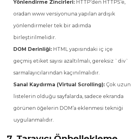
Yönlendirme Zincirleri:
HTTP’den HTTPS’e,
oradan www versiyonuna yapılan ardışık
yönlendirmeler tek bir adımda
birleştirilmelidir.
DOM Derinliği:
HTML yapısındaki iç içe
geçmiş etiket sayısı azaltılmalı, gereksiz `div`
sarmalayıcılarından kaçınılmalıdır.
Sanal Kaydırma (Virtual Scrolling):
Çok uzun
listelerin olduğu sayfalarda, sadece ekranda
görünen öğelerin DOM’a eklenmesi tekniği
uygulanmalıdır.
7. Tarayıcı Önbellekleme