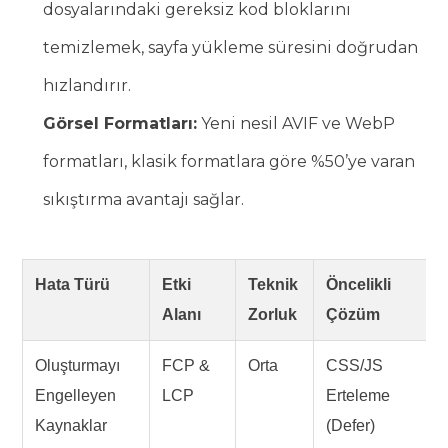
dosyalarındaki gereksiz kod bloklarını
temizlemek, sayfa yükleme süresini doğrudan
hızlandırır.
Görsel Formatları:
Yeni nesil AVIF ve WebP
formatları, klasik formatlara göre %50’ye varan
sıkıştırma avantajı sağlar.
Hata Türü
Etki
Teknik
Öncelikli
Alanı
Zorluk
Çözüm
Oluşturmayı
FCP &
Orta
CSS/JS
Engelleyen
LCP
Erteleme
Kaynaklar
(Defer)