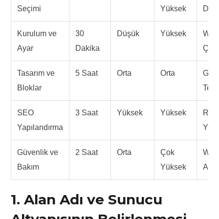
Seçimi
Yüksek
Dom
Kurulum ve
30
Düşük
Yüksek
Wor
Ayar
Dakika
Çeki
Tasarım ve
5 Saat
Orta
Orta
Gut
Bloklar
Tema
SEO
3 Saat
Yüksek
Yüksek
Rank
Yapılandırma
Yoas
Güvenlik ve
2 Saat
Orta
Çok
Word
Bakım
Yüksek
Akis
1. Alan Adı ve Sunucu