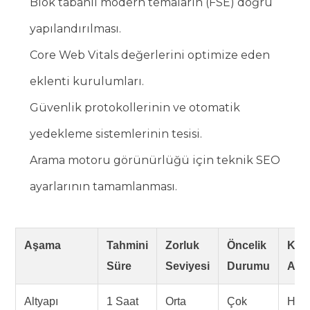
Blok tabanlı modern temaların (FSE) doğru
yapılandırılması.
Core Web Vitals değerlerini optimize eden
eklenti kurulumları.
Güvenlik protokollerinin ve otomatik
yedekleme sistemlerinin tesisi.
Arama motoru görünürlüğü için teknik SEO
ayarlarının tamamlanması.
Aşama
Tahmini
Zorluk
Öncelik
Kull
Süre
Seviyesi
Durumu
Ara
Altyapı
1 Saat
Orta
Çok
Host